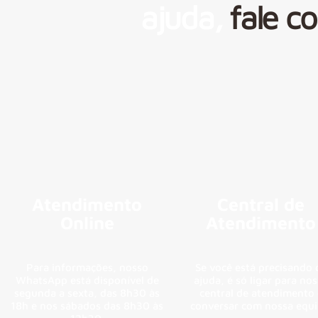
ajuda,
fale c
Atendimento
Central de
Online
Atendimento
Para informações, nosso
Se você está precisando 
WhatsApp está disponível de
ajuda, é só ligar para no
segunda a sexta, das 8h30 às
central de atendimento 
18h e nos sábados das 8h30 às
conversar com nossa equi