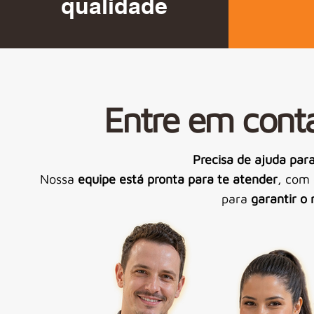
qualidade
Entre em con
Precisa de ajuda par
Nossa
equipe está pronta para te atender
, com 
para
garantir o 