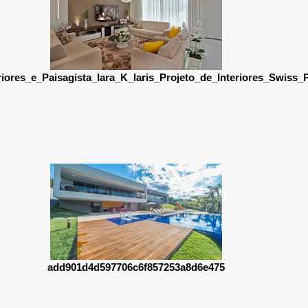
riores_e_Paisagista_Iara_K_laris_Projeto_de_Interiores_Swiss_
add901d4d597706c6f857253a8d6e475