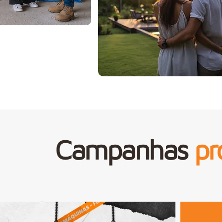
Campanhas
pr