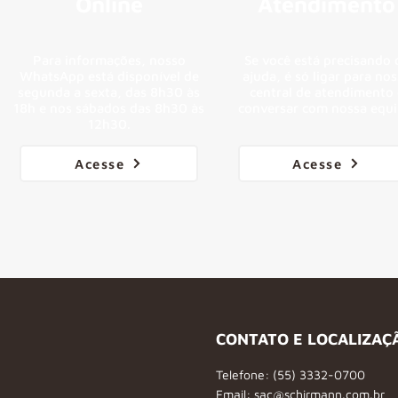
Online
Atendimento
Para informações, nosso
Se você está precisando 
WhatsApp está disponível de
ajuda, é só ligar para no
segunda a sexta, das 8h30 às
central de atendimento 
18h e nos sábados das 8h30 às
conversar com nossa equi
12h30.
Acesse
Acesse
CONTATO E LOCALIZAÇ
Telefone: (55) 3332-0700
Email:
sac@schirmann.com.br