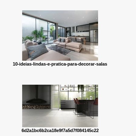
10-ideias-lindas-e-pratica-para-decorar-salas
6d2a1bc6b2ca18e9f7a5d7f084145c22